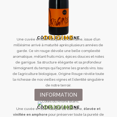
ORIGINE
CÔTES DU RHÔNE
Une cuvée emblématique du domaine, issue d’un
millésime arrivé à maturité après plusieurs années de
garde. Ce vin rouge dévoile une belle complexité
aromatique, mêlant fruits mûrs, épices douces et notes
de garrigue. Sa structure élégante et sa profondeur
témoignent du temps qui façonne les grands vins. Issu
de l’agriculture biologique, Origine Rouge révèle toute
la richesse de nos vieilles vignes et l’identité singulière
de notre terroir.
INFORMATION
ORIGINE
CÔTES DU RHÔNE
Une cuvée emblématique du domaine,
élevée et
vinifiée en amphore
pour préserver toute la pureté de