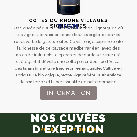
CÔTES DU RHÔNE VILLAGES
SIGN
SIGNARGUES
Une cuvée née sur le terroir singulier de Signargues, où
les vignes s’enracinent dans des sols argilo-calcaires
recouverts de galets roulés. Ce vin rouge exprime toute
la richesse de ce paysage méditerranéen, avec des
notes de fruits noirs, d’épices et de garrigue. Structuré
et élégant, il dévoile une belle profondeur, portée par
des tanins fins et une fraîcheur remarquable. Cultivé en
agriculture biologique, Notre Sign reflète l’authenticité
de son terroir et la personnalité de notre domaine.
INFORMATION
NOS CUVÉES
D'EXEPTION
RARES & PRESTIGIEUSES