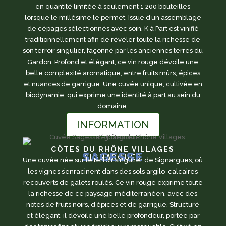
en quantité limitée à seulement 1 200 bouteilles
lorsque le millésime le permet. Issue d’un assemblage
de cépages sélectionnés avec soin, K à Part est vinifié
traditionnellement afin de révéler toute la richesse de
son terroir singulier, façonné par les anciennes terres du
Gardon. Profond et élégant, ce vin rouge dévoile une
belle complexité aromatique, entre fruits mûrs, épices
et nuances de garrigue. Une cuvée unique, cultivée en
biodynamie, qui exprime une identité à part au sein du
domaine.
INFORMATION
CÔTES DU RHÔNE VILLAGES
SAGESSE
SIGNARGUES
Une cuvée née sur le terroir singulier de Signargues, où
les vignes s’enracinent dans des sols argilo-calcaires
recouverts de galets roulés. Ce vin rouge exprime toute
la richesse de ce paysage méditerranéen, avec des
notes de fruits noirs, d’épices et de garrigue. Structuré
et élégant, il dévoile une belle profondeur, portée par