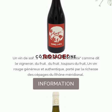
ROUGE!
CÔTES DU RHÔNE
Un vin de soif , à " bel indice de picolabilité" comme dit
le vigneron. du fruit , du fruit , toujours du fruit…Un vin
rouge généreux et authentique, porté par la richesse
des cépages du Rhône méridional.
INFORMATION